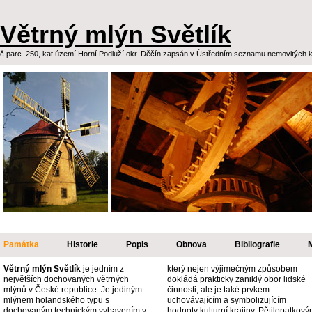
Větrný mlýn Světlík
č.parc. 250, kat.území Horní Podluží okr. Děčín zapsán v Ústředním seznamu nemovitých ku
Památka
Historie
Popis
Obnova
Bibliografie
Větrný mlýn Světlík
je jedním z
který nejen výjimečným způsobem
největších dochovaných větrných
dokládá prakticky zaniklý obor lidské
mlýnů v České republice. Je jediným
činnosti, ale je také prvkem
mlýnem holandského typu s
uchovávajícím a symbolizujícím
dochovaným technickým vybavením v
hodnoty kulturní krajiny. Pětilopatkov