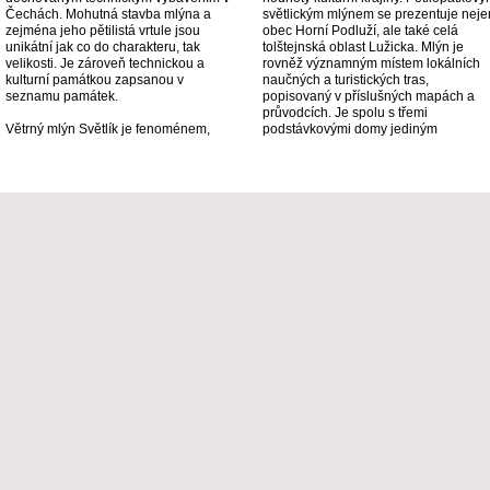
Čechách. Mohutná stavba mlýna a
světlickým mlýnem se prezentuje neje
zejména jeho pětilistá vrtule jsou
obec Horní Podluží, ale také celá
unikátní jak co do charakteru, tak
tolštejnská oblast Lužicka. Mlýn je
velikosti. Je zároveň technickou a
rovněž významným místem lokálních
kulturní památkou zapsanou v
naučných a turistických tras,
seznamu památek.
popisovaný v příslušných mapách a
průvodcích. Je spolu s třemi
Větrný mlýn Světlík je fenoménem,
podstávkovými domy jediným